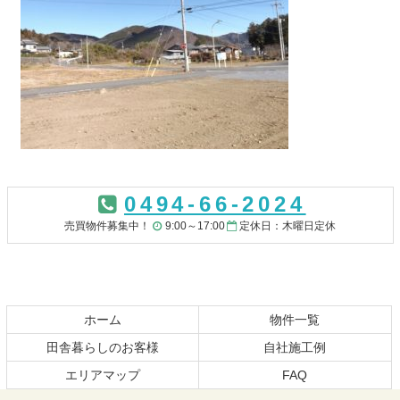
コ
ペ
ン
ー
0494-66-2024
テ
ジ
ン
の
売買物件募集中！
9:00～17:00
定休日：木曜日定休
ツ
先
本
頭
文
へ
の
戻
先
る
ホーム
物件一覧
頭
田舎暮らしのお客様
自社施工例
へ
エリアマップ
FAQ
戻
る