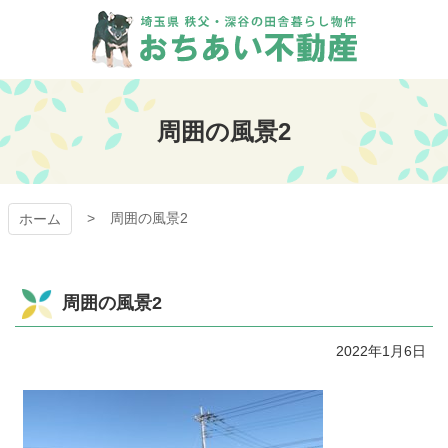
コ
ン
テ
ン
おちあい不動産
ツ
本
周囲の風景2
文
へ
ス
キ
周囲の風景2
ッ
ホーム
プ
周囲の風景2
2022年1月6日