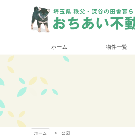
コ
ン
テ
ン
ツ
本
おちあい不動産
文
ホーム
物件一覧
へ
ス
キ
ッ
プ
公図
ホーム