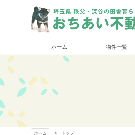
コ
ン
テ
ン
ツ
本
おちあい不動産
文
ホーム
物件一覧
へ
ス
キ
ッ
プ
トップ
ホーム