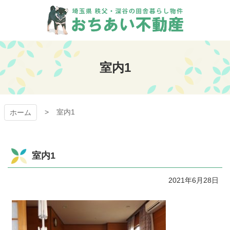
コ
ン
テ
ン
おちあい不動産
ツ
本
室内1
文
へ
ス
キ
室内1
ッ
ホーム
プ
室内1
2021年6月28日