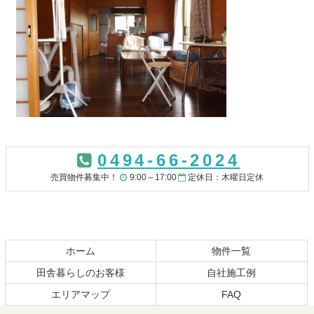
コ
ペ
ン
ー
0494-66-2024
テ
ジ
ン
の
売買物件募集中！
9:00～17:00
定休日：木曜日定休
ツ
先
本
頭
文
へ
の
戻
先
る
ホーム
物件一覧
頭
田舎暮らしのお客様
自社施工例
へ
エリアマップ
FAQ
戻
る