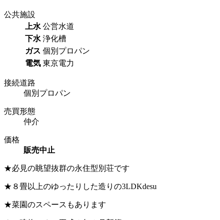
公共施設
上水
公営水道
下水
浄化槽
ガス
個別プロパン
電気
東京電力
接続道路
個別プロパン
売買形態
仲介
価格
販売中止
★必見の眺望抜群の永住型別荘です
★８畳以上のゆったりした造りの3LDKdesu
★菜園のスペースもあります