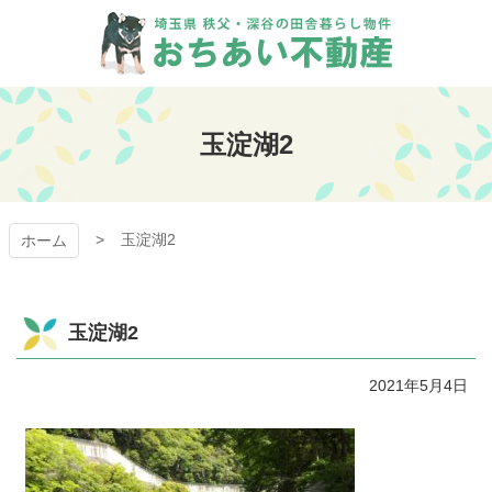
コ
ン
テ
ン
おちあい不動産
ツ
本
玉淀湖2
文
へ
ス
キ
玉淀湖2
ッ
ホーム
プ
玉淀湖2
2021年5月4日