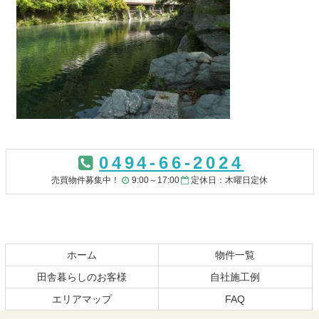
コ
ペ
ン
ー
0494-66-2024
テ
ジ
ン
の
売買物件募集中！
9:00～17:00
定休日：木曜日定休
ツ
先
本
頭
文
へ
の
戻
先
る
ホーム
物件一覧
頭
田舎暮らしのお客様
自社施工例
へ
エリアマップ
FAQ
戻
る