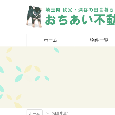
コ
ン
テ
ン
ツ
本
おちあい不動産
文
ホーム
物件一覧
へ
ス
キ
ッ
プ
湖遊歩道4
ホーム