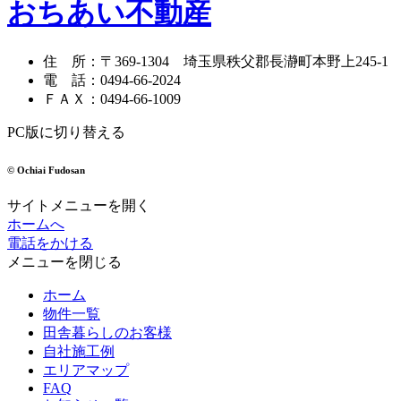
おちあい不動産
住 所
：
〒369-1304
埼玉県秩父郡長瀞町本野上245-1
電 話
：
0494-66-2024
ＦＡＸ
：
0494-66-1009
PC版に切り替える
© Ochiai Fudosan
サイトメニューを開く
ホームへ
電話をかける
メニューを閉じる
ホーム
物件一覧
田舎暮らしのお客様
自社施工例
エリアマップ
FAQ