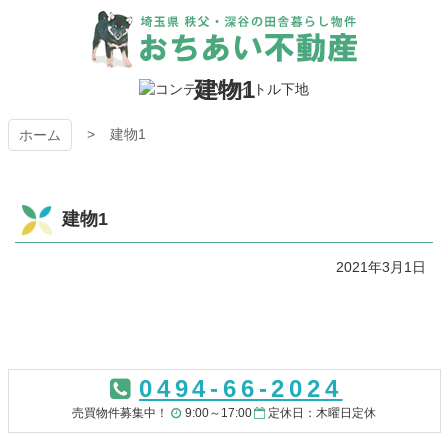
コ
ン
テ
ン
おちあい不動産
建物1
ツ
本
建物1
文
ホーム
へ
ス
キ
建物1
ッ
プ
2021年3月1日
コ
ペ
ン
ー
0494-66-2024
テ
ジ
ン
の
売買物件募集中！
9:00～17:00
定休日：木曜日定休
ツ
先