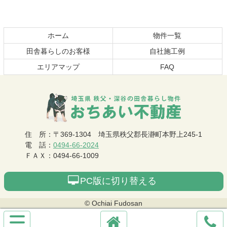
本
頭
文
へ
の
戻
先
る
ホーム
物件一覧
頭
田舎暮らしのお客様
自社施工例
へ
エリアマップ
FAQ
戻
る
おちあい不動産
住 所
：
〒369-1304
埼玉県秩父郡長瀞町本野上245-1
電 話
：
0494-66-2024
ＦＡＸ
：
0494-66-1009
PC版に切り替える
© Ochiai Fudosan
サ