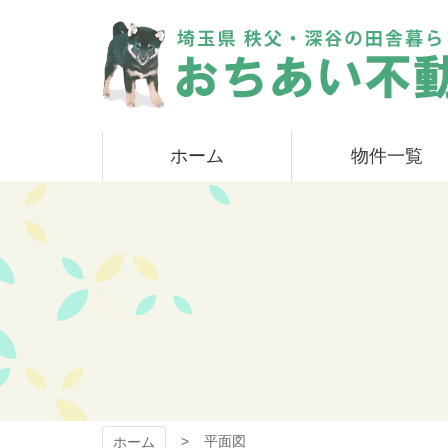
コ
ン
テ
ン
ツ
本
おちあい不動産
文
ホーム
物件一覧
へ
ス
キ
ッ
プ
平面図
ホーム