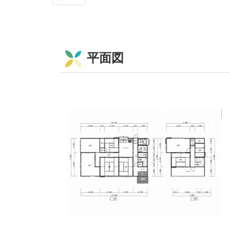
平面図
コ
ペ