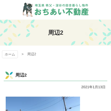
コ
ン
テ
ン
おちあい不動産
ツ
本
周辺2
文
へ
ス
キ
周辺2
ッ
ホーム
プ
周辺2
2021年1月13日