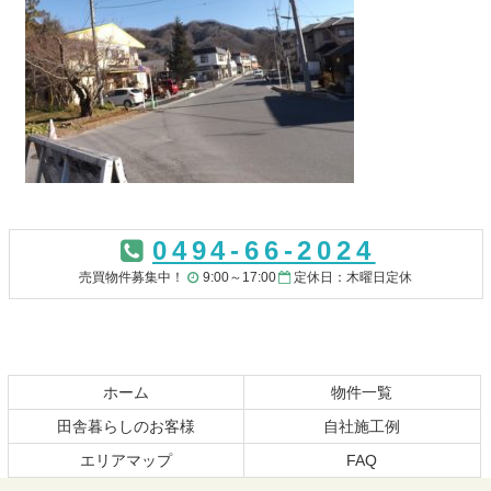
コ
ペ
ン
ー
0494-66-2024
テ
ジ
ン
の
売買物件募集中！
9:00～17:00
定休日：木曜日定休
ツ
先
本
頭
文
へ
の
戻
先
る
ホーム
物件一覧
頭
田舎暮らしのお客様
自社施工例
へ
エリアマップ
FAQ
戻
る