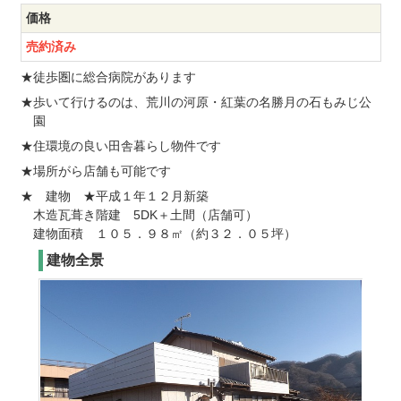
価格
売約済み
★徒歩圏に総合病院があります
★歩いて行けるのは、荒川の河原・紅葉の名勝月の石もみじ公
園
★住環境の良い田舎暮らし物件です
★場所がら店舗も可能です
★ 建物 ★平成１年１２月新築
木造瓦葺き階建 5DK＋土間（店舗可）
建物面積 １０５．９８㎡（約３２．０５坪）
建物全景