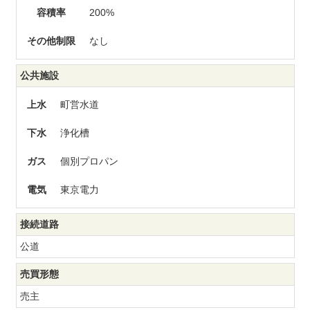
容積率
200%
その他制限
なし
公共施設
上水
町営水道
下水
浄化槽
ガス
個別プロパン
電気
東京電力
接続道路
公道
売買形態
売主