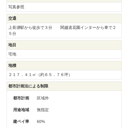
写真参照
交通
上長瀞駅から徒歩で３分 関越道花園インターから車で２
５分
地目
宅地
地積
２１７．４１㎡（約６５．７６坪）
都市計画法による制限
都市計画
区域外
用途地域
無指定
建ペイ率
60%