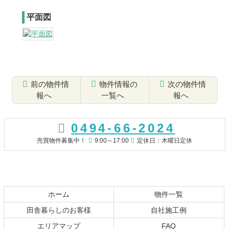
平面図
前の物件情
物件情報の
次の物件情
報へ
一覧へ
報へ
コ
ペ
ン
ー
0494-66-2024
テ
ジ
ン
の
売買物件募集中！
9:00～17:00
定休日：木曜日定休
ツ
先
本
頭
文
へ
の
戻
先
る
ホーム
物件一覧
頭
田舎暮らしのお客様
自社施工例
へ
エリアマップ
FAQ
戻