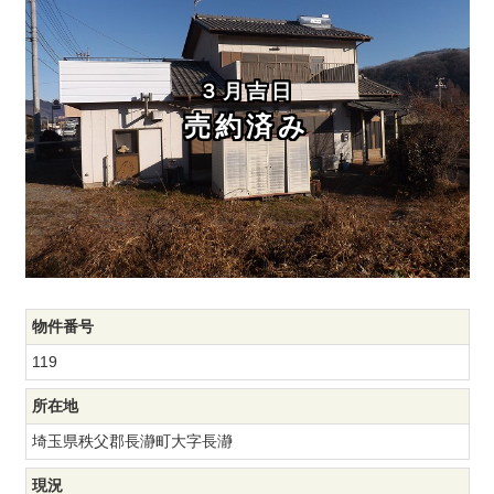
３月吉日
売約済み
物件番号
119
所在地
埼玉県秩父郡長瀞町大字長瀞
現況