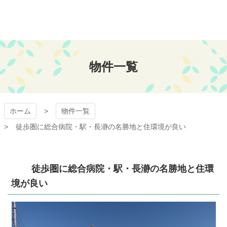
コ
ン
テ
ン
おちあい不動産
ツ
本
物件一覧
文
へ
ス
キ
ッ
ホーム
物件一覧
プ
徒歩圏に総合病院・駅・長瀞の名勝地と住環境が良い
徒歩圏に総合病院・駅・長瀞の名勝地と住環
境が良い