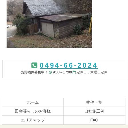
コ
ペ
ン
ー
0494-66-2024
テ
ジ
ン
の
売買物件募集中！
9:00～17:00
定休日：木曜日定休
ツ
先
本
頭
文
へ
の
戻
先
る
ホーム
物件一覧
頭
田舎暮らしのお客様
自社施工例
へ
エリアマップ
FAQ
戻
る