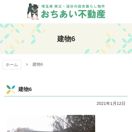
コ
ン
テ
ン
おちあい不動産
ツ
本
建物6
文
へ
ス
キ
建物6
ッ
ホーム
プ
建物6
2021年1月12日