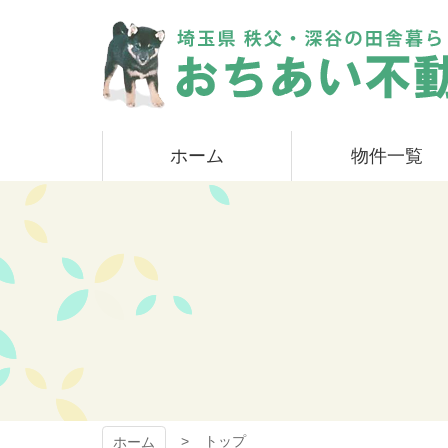
コ
ン
テ
ン
ツ
本
おちあい不動産
文
ホーム
物件一覧
へ
ス
キ
ッ
プ
トップ
ホーム