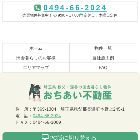
ン
ー
0494-66-2024
テ
ジ
ン
の
売買物件募集中！
9:00～17:00
定休日：木曜日定休
ツ
先
本
頭
文
へ
の
戻
先
る
ホーム
物件一覧
頭
田舎暮らしのお客様
自社施工例
へ
エリアマップ
FAQ
戻
る
おちあい不動産
住 所
：
〒369-1304
埼玉県秩父郡長瀞町本野上245-1
電 話
：
0494-66-2024
ＦＡＸ
：
0494-66-1009
PC版に切り替える