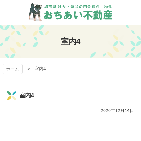
コ
ン
テ
ン
おちあい不動産
ツ
本
室内4
文
へ
ス
キ
室内4
ッ
ホーム
プ
室内4
2020年12月14日
コ
ペ