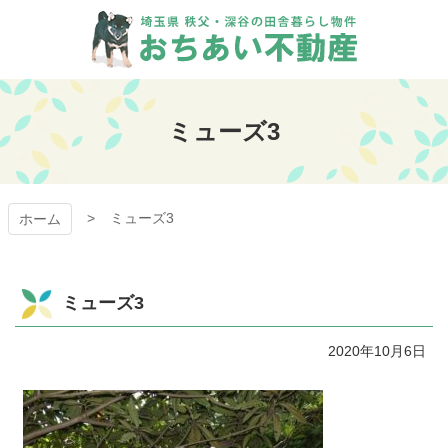
コ
ン
テ
ン
おちあい不動産
ツ
本
ミューズ3
文
へ
ス
キ
ミューズ3
ッ
ホーム
プ
ミューズ3
2020年10月6日