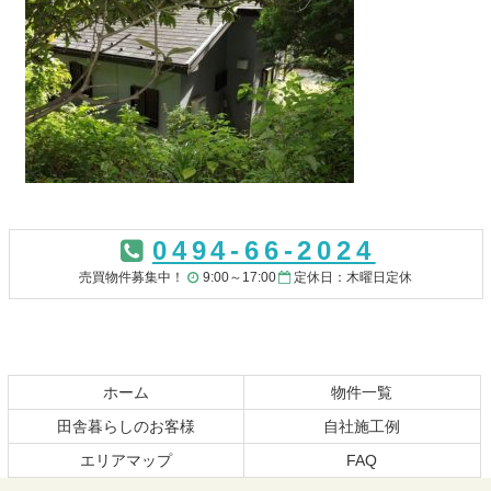
コ
ペ
ン
ー
0494-66-2024
テ
ジ
ン
の
売買物件募集中！
9:00～17:00
定休日：木曜日定休
ツ
先
本
頭
文
へ
の
戻
先
る
ホーム
物件一覧
頭
田舎暮らしのお客様
自社施工例
へ
エリアマップ
FAQ
戻
る