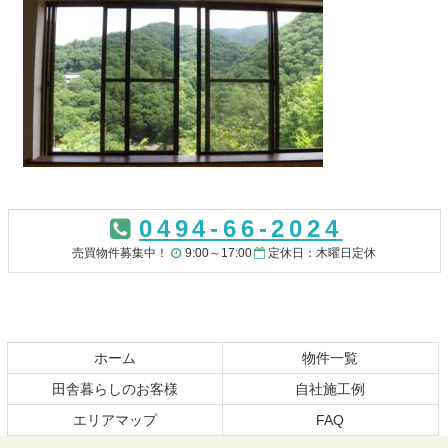
コ
ペ
ン
ー
0494-66-2024
テ
ジ
ン
の
売買物件募集中！
9:00～17:00
定休日：木曜日定休
ツ
先
本
頭
文
へ
の
戻
先
る
ホーム
物件一覧
頭
田舎暮らしのお客様
自社施工例
へ
エリアマップ
FAQ
戻
る