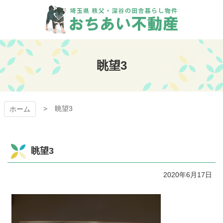
コ
ン
テ
ン
おちあい不動産
ツ
本
眺望3
文
へ
ス
キ
眺望3
ッ
ホーム
プ
眺望3
2020年6月17日