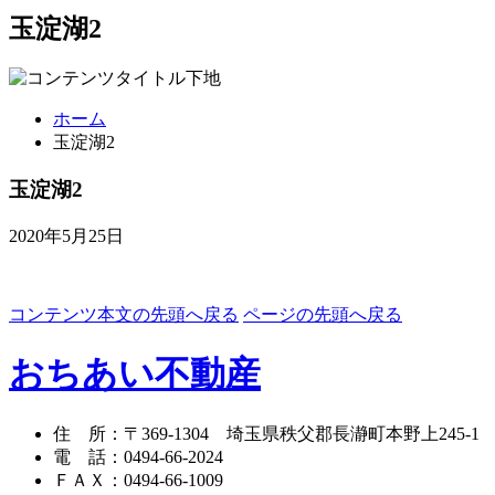
玉淀湖2
ホーム
玉淀湖2
玉淀湖2
2020年5月25日
コンテンツ本文の先頭へ戻る
ページの先頭へ戻る
おちあい不動産
住 所
：
〒369-1304
埼玉県秩父郡長瀞町本野上245-1
電 話
：
0494-66-2024
ＦＡＸ
：
0494-66-1009