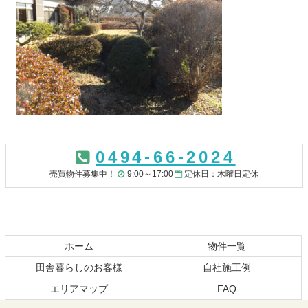
コ
ペ
ン
ー
0494-66-2024
テ
ジ
ン
の
売買物件募集中！
9:00～17:00
定休日：木曜日定休
ツ
先
本
頭
文
へ
の
戻
先
る
ホーム
物件一覧
頭
田舎暮らしのお客様
自社施工例
へ
エリアマップ
FAQ
戻
る