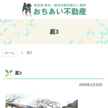
コ
ン
テ
ン
おちあい不動産
ツ
本
庭3
文
へ
ス
キ
庭3
ッ
ホーム
プ
庭3
2020年1月10日