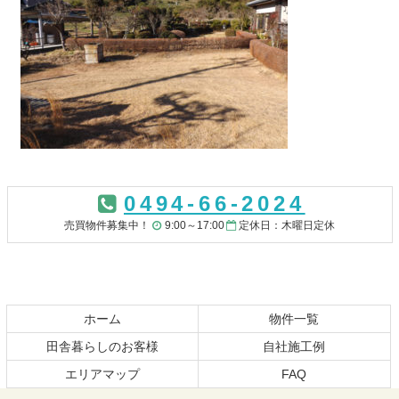
コ
ペ
ン
ー
0494-66-2024
テ
ジ
ン
の
売買物件募集中！
9:00～17:00
定休日：木曜日定休
ツ
先
本
頭
文
へ
の
戻
先
る
ホーム
物件一覧
頭
田舎暮らしのお客様
自社施工例
へ
エリアマップ
FAQ
戻
る