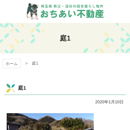
コ
ン
テ
ン
おちあい不動産
ツ
本
庭1
文
へ
ス
キ
庭1
ッ
ホーム
プ
庭1
2020年1月10日