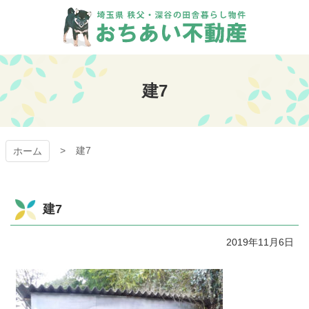
コ
ン
テ
ン
おちあい不動産
ツ
本
建7
文
へ
ス
キ
建7
ッ
ホーム
プ
建7
2019年11月6日