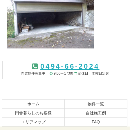
コ
ペ
ン
ー
0494-66-2024
テ
ジ
ン
の
売買物件募集中！
9:00～17:00
定休日：木曜日定休
ツ
先
本
頭
文
へ
の
戻
先
る
ホーム
物件一覧
頭
田舎暮らしのお客様
自社施工例
へ
エリアマップ
FAQ
戻
る