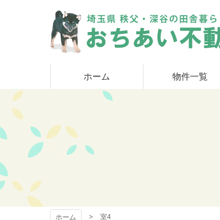
コ
ン
テ
ン
ツ
本
おちあい不動産
文
ホーム
物件一覧
へ
ス
キ
ッ
プ
室4
ホーム