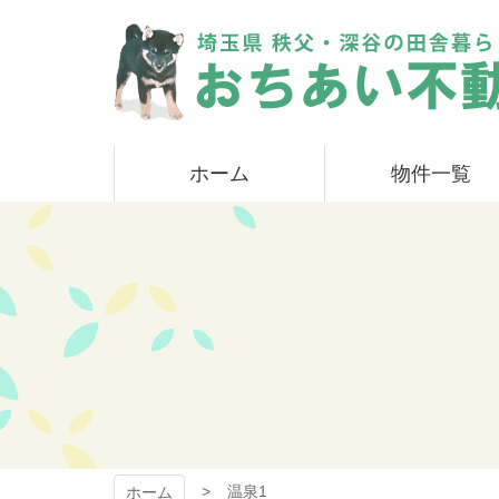
コ
ン
テ
ン
ツ
本
おちあい不動産
文
ホーム
物件一覧
へ
ス
キ
ッ
プ
温泉1
ホーム