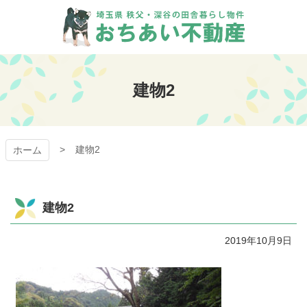
コ
ン
テ
ン
おちあい不動産
ツ
本
建物2
文
へ
ス
キ
建物2
ッ
ホーム
プ
建物2
2019年10月9日