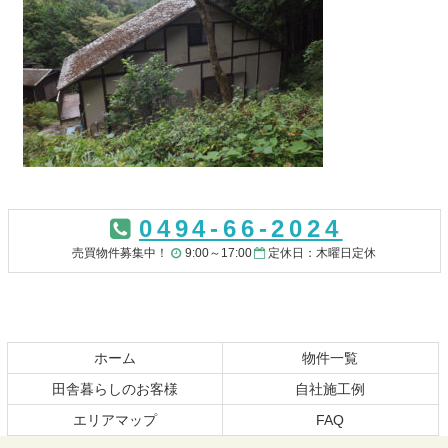
コ
ペ
ン
ー
0494-66-2024
テ
ジ
ン
の
売買物件募集中！
9:00～17:00
定休日：木曜日定休
ツ
先
本
頭
文
へ
の
戻
先
る
ホーム
物件一覧
頭
田舎暮らしのお客様
自社施工例
へ
エリアマップ
FAQ
戻
る