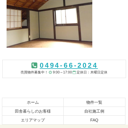
コ
ペ
ン
ー
0494-66-2024
テ
ジ
ン
の
売買物件募集中！
9:00～17:00
定休日：木曜日定休
ツ
先
本
頭
文
へ
の
戻
先
る
ホーム
物件一覧
頭
田舎暮らしのお客様
自社施工例
へ
エリアマップ
FAQ
戻
る