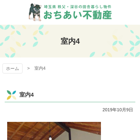
コ
ン
テ
ン
おちあい不動産
ツ
本
室内4
文
へ
ス
キ
室内4
ッ
ホーム
プ
室内4
2019年10月9日