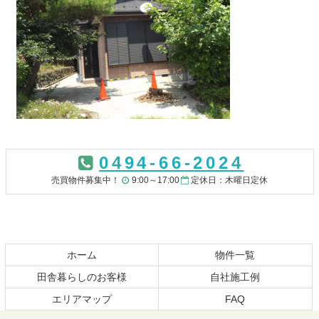
コ
ペ
ン
ー
0494-66-2024
テ
ジ
ン
の
売買物件募集中！
9:00～17:00
定休日：木曜日定休
ツ
先
本
頭
文
へ
の
戻
先
る
ホーム
物件一覧
頭
田舎暮らしのお客様
自社施工例
へ
エリアマップ
FAQ
戻
る