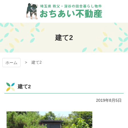
コ
ン
テ
ン
おちあい不動産
ツ
本
建て2
文
へ
ス
キ
建て2
ッ
ホーム
プ
建て2
2019年8月5日