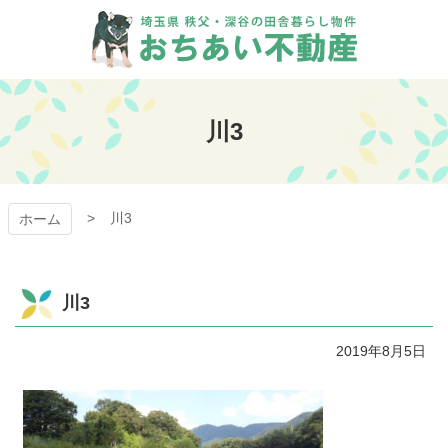
コ
ン
テ
ン
おちあい不動産
ツ
本
川3
文
へ
ス
キ
川3
ッ
ホーム
プ
川3
2019年8月5日