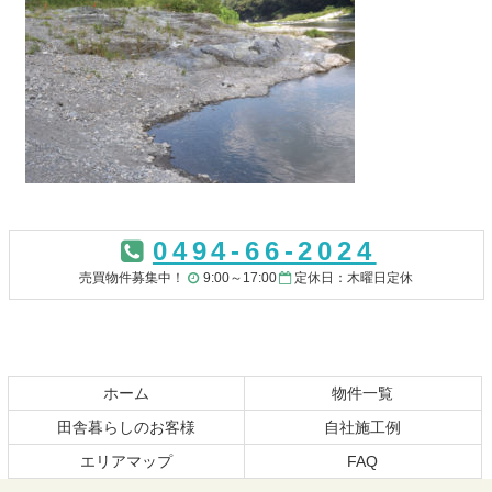
コ
ペ
ン
ー
0494-66-2024
テ
ジ
ン
の
売買物件募集中！
9:00～17:00
定休日：木曜日定休
ツ
先
本
頭
文
へ
の
戻
先
る
ホーム
物件一覧
頭
田舎暮らしのお客様
自社施工例
へ
エリアマップ
FAQ
戻
る