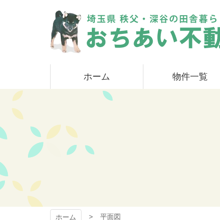
コ
ン
テ
ン
ツ
本
おちあい不動産
文
ホーム
物件一覧
へ
ス
キ
ッ
プ
平面図
ホーム