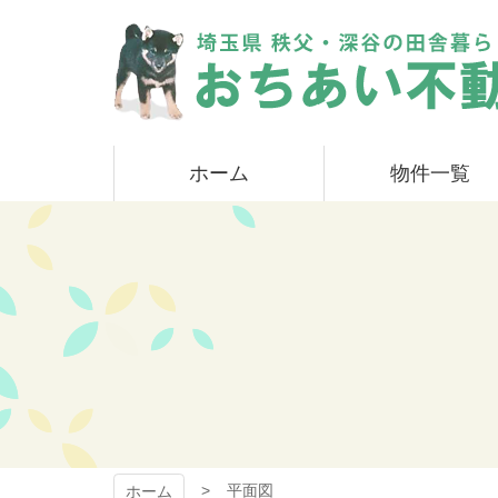
コ
ン
テ
ン
ツ
本
おちあい不動産
文
ホーム
物件一覧
へ
ス
キ
ッ
プ
平面図
ホーム