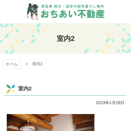
コ
ン
テ
ン
おちあい不動産
ツ
本
室内2
文
へ
ス
キ
室内2
ッ
ホーム
プ
室内2
2019年1月28日