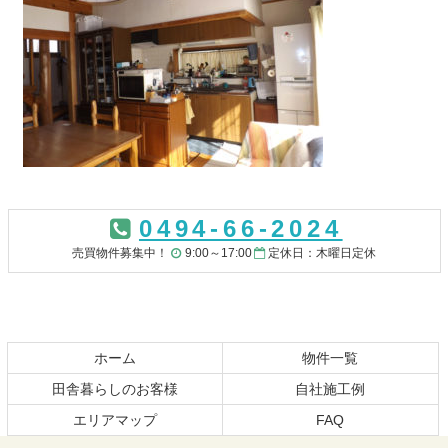
コ
ペ
ン
ー
0494-66-2024
テ
ジ
ン
の
売買物件募集中！
9:00～17:00
定休日：木曜日定休
ツ
先
本
頭
文
へ
の
戻
先
る
ホーム
物件一覧
頭
田舎暮らしのお客様
自社施工例
へ
エリアマップ
FAQ
戻
る