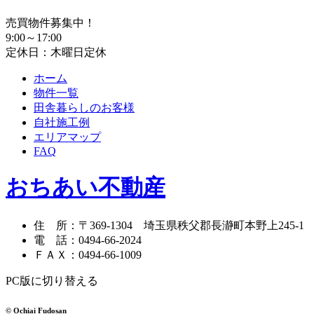
売買物件募集中！
9:00～17:00
定休日：木曜日定休
ホーム
物件一覧
田舎暮らしのお客様
自社施工例
エリアマップ
FAQ
おちあい不動産
住 所
：
〒369-1304
埼玉県秩父郡長瀞町本野上245-1
電 話
：
0494-66-2024
ＦＡＸ
：
0494-66-1009
PC版に切り替える
© Ochiai Fudosan