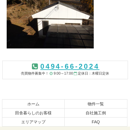
コ
ペ
ン
ー
0494-66-2024
テ
ジ
ン
の
売買物件募集中！
9:00～17:00
定休日：木曜日定休
ツ
先
本
頭
文
へ
の
戻
先
る
ホーム
物件一覧
頭
田舎暮らしのお客様
自社施工例
へ
エリアマップ
FAQ
戻
る