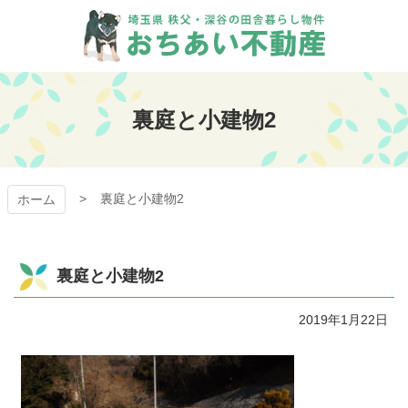
コ
ン
テ
ン
おちあい不動産
ツ
本
裏庭と小建物2
文
へ
ス
キ
裏庭と小建物2
ッ
ホーム
プ
裏庭と小建物2
2019年1月22日