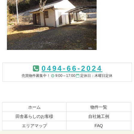
コ
ペ
ン
ー
0494-66-2024
テ
ジ
ン
の
売買物件募集中！
9:00～17:00
定休日：木曜日定休
ツ
先
本
頭
文
へ
の
戻
先
る
ホーム
物件一覧
頭
田舎暮らしのお客様
自社施工例
へ
エリアマップ
FAQ
戻
る