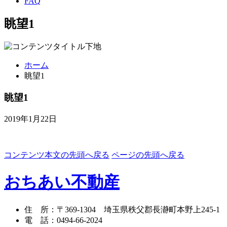
FAQ
眺望1
ホーム
眺望1
眺望1
2019年1月22日
コンテンツ本文の先頭へ戻る
ページの先頭へ戻る
おちあい不動産
住 所
：
〒369-1304
埼玉県秩父郡長瀞町本野上245-1
電 話
：
0494-66-2024