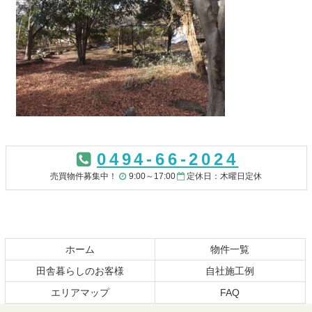
コ
ペ
ン
ー
0494-66-2024
テ
ジ
ン
の
売買物件募集中！
9:00～17:00
定休日：木曜日定休
ツ
先
本
頭
文
へ
の
戻
先
る
ホーム
物件一覧
頭
田舎暮らしのお客様
自社施工例
へ
エリアマップ
FAQ
戻
る