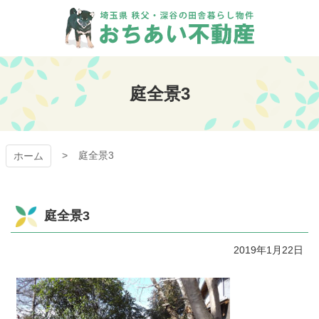
コ
ン
テ
ン
おちあい不動産
ツ
本
庭全景3
文
へ
ス
キ
庭全景3
ッ
ホーム
プ
庭全景3
2019年1月22日