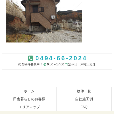
コ
ペ
ン
ー
0494-66-2024
テ
ジ
ン
の
売買物件募集中！
9:00～17:00
定休日：木曜日定休
ツ
先
本
頭
文
へ
の
戻
先
る
ホーム
物件一覧
頭
田舎暮らしのお客様
自社施工例
へ
エリアマップ
FAQ
戻
る