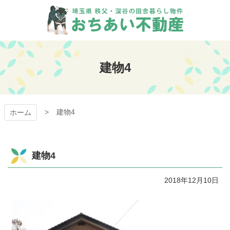
コ
ン
テ
ン
おちあい不動産
ツ
本
建物4
文
へ
ス
キ
建物4
ッ
ホーム
プ
建物4
2018年12月10日