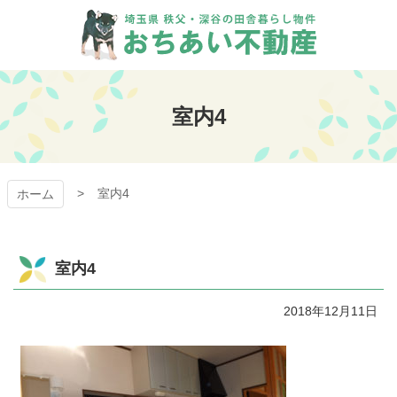
コ
ン
テ
ン
おちあい不動産
ツ
本
室内4
文
へ
ス
キ
室内4
ッ
ホーム
プ
室内4
2018年12月11日