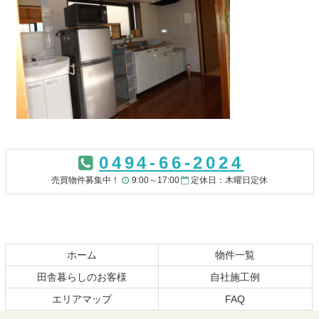
コ
ペ
ン
ー
0494-66-2024
テ
ジ
ン
の
売買物件募集中！
9:00～17:00
定休日：木曜日定休
ツ
先
本
頭
文
へ
の
戻
先
る
ホーム
物件一覧
頭
田舎暮らしのお客様
自社施工例
へ
エリアマップ
FAQ
戻
る