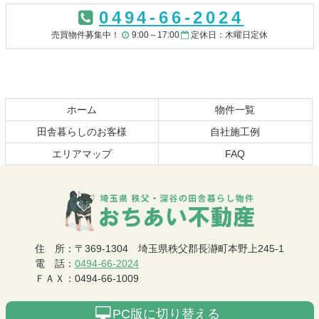
ン
ー
0494-66-2024
テ
ジ
ン
の
売買物件募集中！
9:00～17:00
定休日：木曜日定休
ツ
先
本
頭
文
へ
の
戻
先
る
ホーム
物件一覧
頭
田舎暮らしのお客様
自社施工例
へ
エリアマップ
FAQ
戻
る
おちあい不動産
住 所
：
〒369-1304
埼玉県秩父郡長瀞町本野上245-1
電 話
：
0494-66-2024
ＦＡＸ
：
0494-66-1009
PC版に切り替える