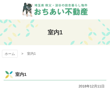
コ
ン
テ
ン
おちあい不動産
ツ
本
室内1
文
へ
ス
キ
室内1
ッ
ホーム
プ
室内1
2018年12月11日
コ
ペ