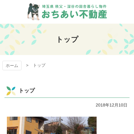
コ
ン
テ
ン
おちあい不動産
ツ
本
トップ
文
へ
ス
キ
トップ
ッ
ホーム
プ
トップ
2018年12月10日