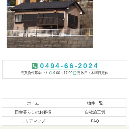
コ
ペ
ン
ー
0494-66-2024
テ
ジ
ン
の
売買物件募集中！
9:00～17:00
定休日：木曜日定休
ツ
先
本
頭
文
へ
の
戻
先
る
ホーム
物件一覧
頭
田舎暮らしのお客様
自社施工例
へ
エリアマップ
FAQ
戻
る