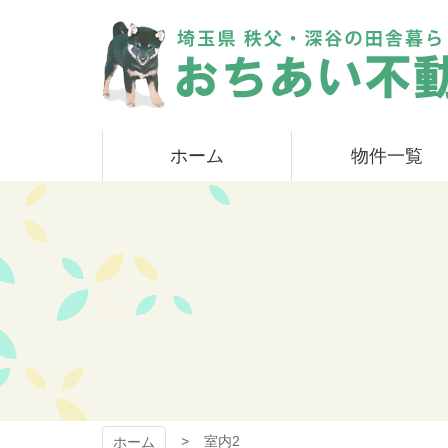
コ
ン
テ
ン
ツ
本
おちあい不動産
文
ホーム
物件一覧
へ
ス
キ
ッ
プ
室内2
ホーム