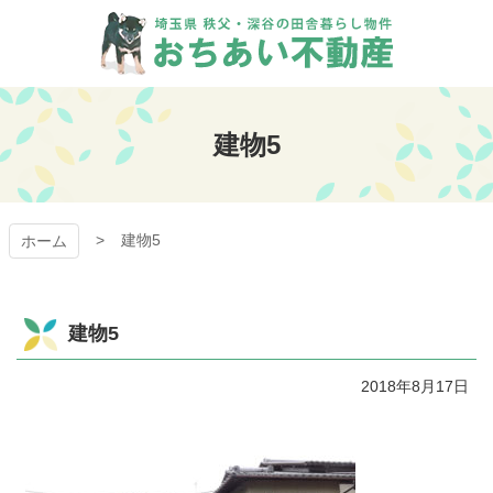
コ
ン
テ
ン
おちあい不動産
ツ
本
建物5
文
へ
ス
キ
建物5
ッ
ホーム
プ
建物5
2018年8月17日