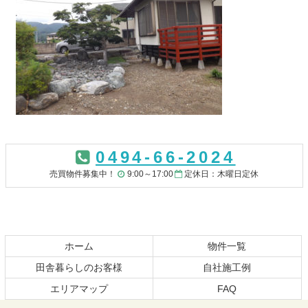
コ
ペ
ン
ー
0494-66-2024
テ
ジ
ン
の
売買物件募集中！
9:00～17:00
定休日：木曜日定休
ツ
先
本
頭
文
へ
の
戻
先
る
ホーム
物件一覧
頭
田舎暮らしのお客様
自社施工例
へ
エリアマップ
FAQ
戻
る