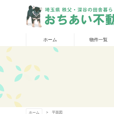
コ
ン
テ
ン
ツ
本
おちあい不動産
文
ホーム
物件一覧
へ
ス
キ
ッ
プ
平面図
ホーム