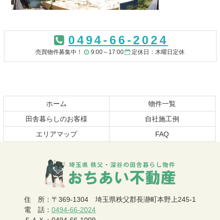
コ
ペ
ン
ー
0494-66-2024
テ
ジ
ン
の
売買物件募集中！
9:00～17:00
定休日：木曜日定休
ツ
先
本
頭
文
へ
の
戻
先
る
ホーム
物件一覧
頭
田舎暮らしのお客様
自社施工例
へ
エリアマップ
FAQ
戻
る
おちあい不動産
住 所
：
〒369-1304
埼玉県秩父郡長瀞町本野上245-1
電 話
：
0494-66-2024