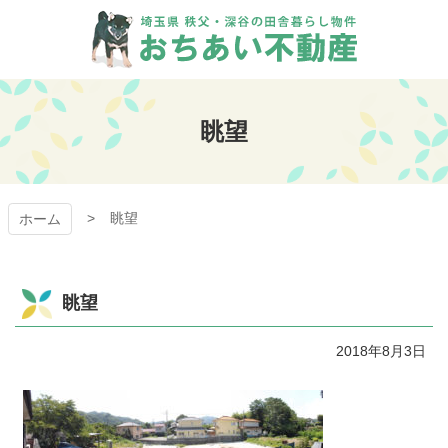
コ
ン
テ
ン
おちあい不動産
ツ
本
眺望
文
へ
ス
キ
眺望
ッ
ホーム
プ
眺望
2018年8月3日