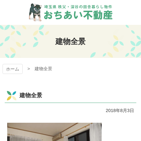
コ
ン
テ
ン
おちあい不動産
ツ
本
建物全景
文
へ
ス
キ
建物全景
ッ
ホーム
プ
建物全景
2018年8月3日