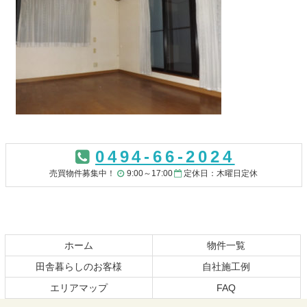
コ
ペ
ン
ー
0494-66-2024
テ
ジ
ン
の
売買物件募集中！
9:00～17:00
定休日：木曜日定休
ツ
先
本
頭
文
へ
の
戻
先
る
ホーム
物件一覧
頭
田舎暮らしのお客様
自社施工例
へ
エリアマップ
FAQ
戻
る