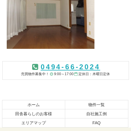
コ
ペ
ン
ー
0494-66-2024
テ
ジ
ン
の
売買物件募集中！
9:00～17:00
定休日：木曜日定休
ツ
先
本
頭
文
へ
の
戻
先
る
ホーム
物件一覧
頭
田舎暮らしのお客様
自社施工例
へ
エリアマップ
FAQ
戻
る