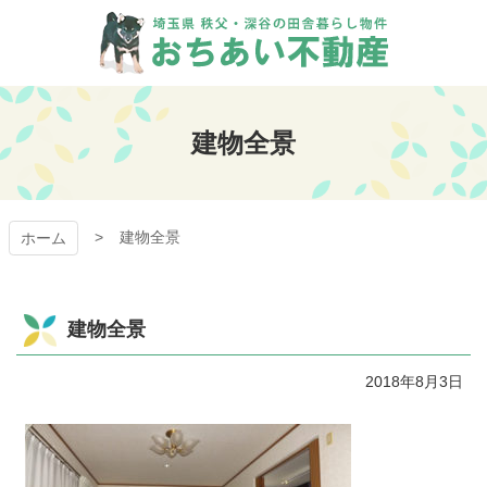
コ
ン
テ
ン
おちあい不動産
ツ
本
建物全景
文
へ
ス
キ
建物全景
ッ
ホーム
プ
建物全景
2018年8月3日