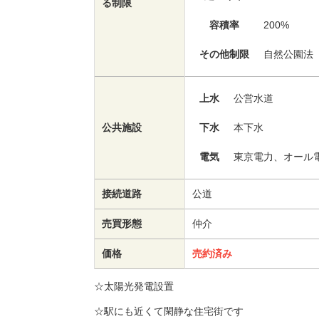
る制限
容積率
200%
その他制限
自然公園法
上水
公営水道
公共施設
下水
本下水
電気
東京電力、オール
接続道路
公道
売買形態
仲介
価格
売約済み
☆太陽光発電設置
☆駅にも近くて閑静な住宅街です