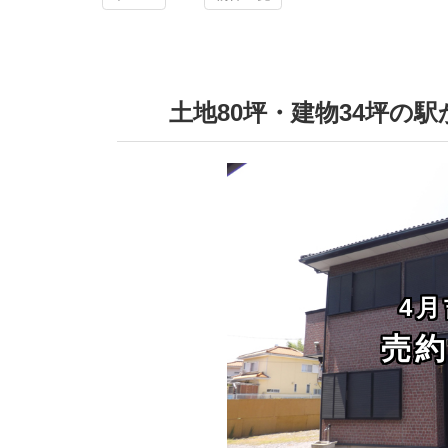
土地80坪・建物34坪の
4
売