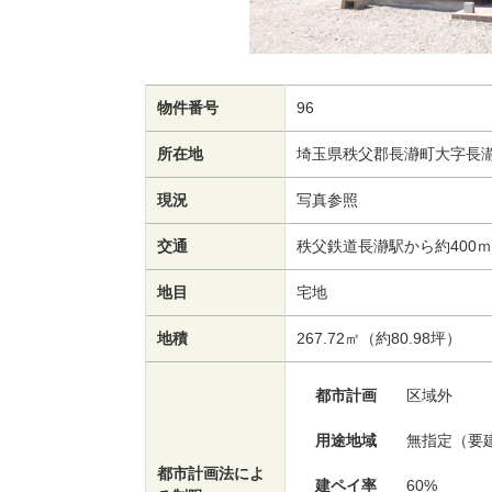
物件番号
96
所在地
埼玉県秩父郡長瀞町大字長
現況
写真参照
交通
秩父鉄道長瀞駅から約400
地目
宅地
地積
267.72㎡（約80.98坪）
都市計画
区域外
用途地域
無指定（要
都市計画法によ
建ペイ率
60%