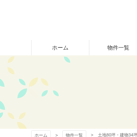
コ
ン
テ
ン
ツ
本
おちあい不動産
文
ホーム
物件一覧
へ
ス
キ
ッ
プ
土地80坪・建物3
ホーム
物件一覧