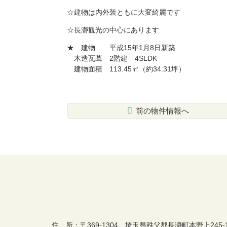
☆建物は内外装ともに大変綺麗です
☆長瀞観光の中心にあります
★ 建物 平成15年1月8日新築
木造瓦葺 2階建 4SLDK
建物面積 113.45㎡（約34.31坪）
前の物件情報へ
コ
ペ
ン
ー
テ
ジ
ン
の
ツ
先
本
頭
文
へ
の
戻
先
る
頭
おちあい不動産
住 所
：
〒369-1304
埼玉県秩父郡長瀞町本野上245-