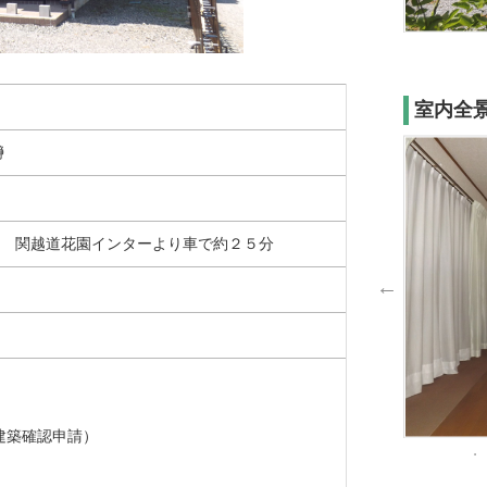
室内全
瀞
ｍ 関越道花園インターより車で約２５分
建築確認申請）