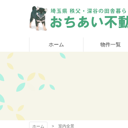
コ
ン
テ
ン
ツ
本
おちあい不動産
文
ホーム
物件一覧
へ
ス
キ
ッ
プ
室内全景
ホーム