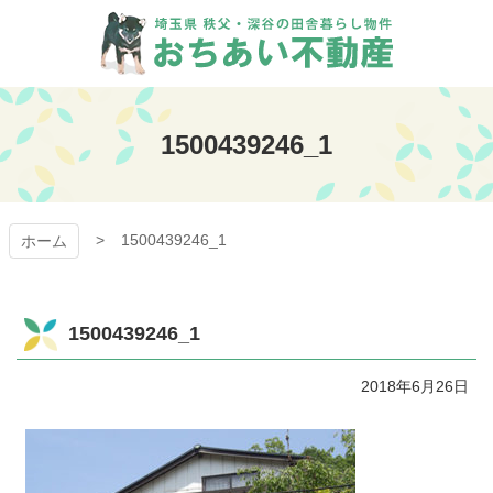
コ
ン
テ
ン
おちあい不動産
ツ
本
1500439246_1
文
へ
ス
キ
1500439246_1
ッ
ホーム
プ
1500439246_1
2018年6月26日