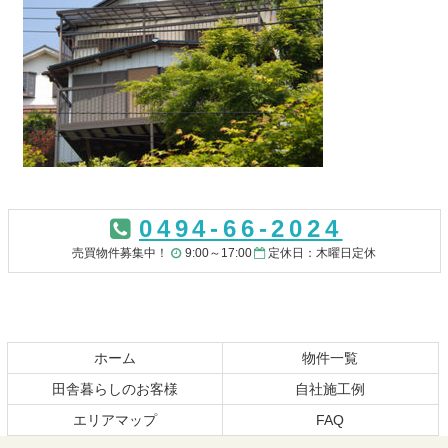
コ
ペ
ン
ー
0494-66-2024
テ
ジ
ン
の
売買物件募集中！
9:00～17:00
定休日：木曜日定休
ツ
先
本
頭
文
へ
の
戻
先
る
ホーム
物件一覧
頭
田舎暮らしのお客様
自社施工例
へ
エリアマップ
FAQ
戻
る