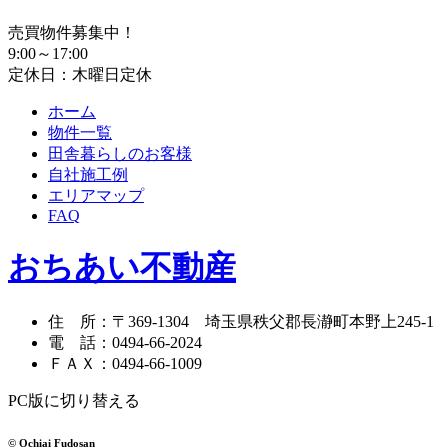
売買物件募集中！
9:00～17:00
定休日：木曜日定休
ホーム
物件一覧
田舎暮らしのお客様
自社施工例
エリアマップ
FAQ
おちあい不動産
住 所
：
〒369-1304
埼玉県秩父郡長瀞町本野上245-1
電 話
：
0494-66-2024
ＦＡＸ
：
0494-66-1009
PC版に切り替える
© Ochiai Fudosan