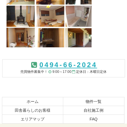
コ
ペ
ン
ー
0494-66-2024
テ
ジ
ン
の
売買物件募集中！
9:00～17:00
定休日：木曜日定休
ツ
先
本
頭
文
へ
の
戻
先
る
ホーム
物件一覧
頭
田舎暮らしのお客様
自社施工例
へ
エリアマップ
FAQ
戻
る