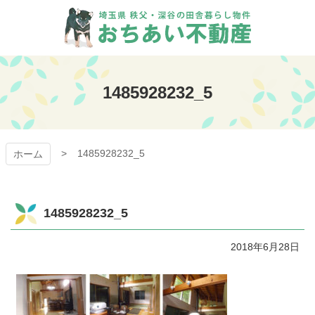
コ
ン
テ
ン
おちあい不動産
ツ
本
1485928232_5
文
へ
ス
キ
1485928232_5
ッ
ホーム
プ
1485928232_5
2018年6月28日